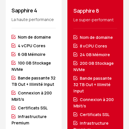
Sapphire 4
Sapphire 8
La haute performance
Le super-performant
Nom de domaine
Nom de domaine
4 vCPU Cores
8 vCPU Cores
6 GB Mémoire
24 GB Mémoire
100 GB Stockage
200 GB Stockage
NVMe
NVMe
Bande passante 32
Bande passante
TB Out + Illimité Input
32 TB Out + Illimité
Input
Connexion à 200
Mbit/s
Connexion à 200
Mbit/s
Certificats SSL
Certificats SSL
Infrastructure
Premium
Infrastructure