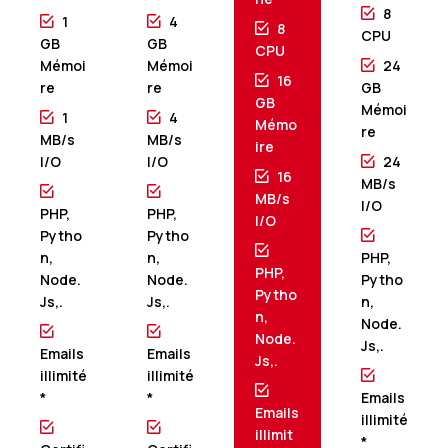
8
1
4
8
CPU
GB
GB
CPU
Mémoi
Mémoi
24
16
re
re
GB
GB
Mémoi
1
4
Mémo
re
MB/s
MB/s
ire
I/O
I/O
24
16
MB/s
MB/s
I/O
PHP,
PHP,
I/O
Pytho
Pytho
n,
n,
PHP,
PHP,
Node.
Node.
Pytho
Pytho
Js,.
Js,.
n,
n,
Node.
Node.
Js,.
Emails
Emails
Js,.
illimité
illimité
*
*
Emails
Emails
illimité
illimit
*