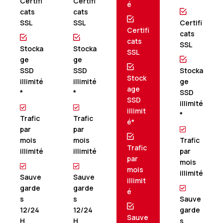
Certifi
Certifi
é
cats
cats
SSL
SSL
Certifi
Certifi
cats
cats
SSL
Stocka
Stocka
SSL
ge
ge
SSD
SSD
Stocka
Stock
illimité
illimité
ge
age
*
*
SSD
SSD
illimité
illimit
*
Trafic
Trafic
é*
par
par
mois
mois
Trafic
Trafic
illimité
illimité
par
par
mois
mois
illimité
Sauve
Sauve
illimit
garde
garde
é
s
s
Sauve
12/24
12/24
garde
Sauve
H
H
s