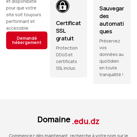
et disponibilité
Sauvegar
pour que votre
site soit toujours
des
performant et
Certificat
automati
accessible.
SSL
ques
gratuit
Demandé
Préservez
hébergement
vos
Protection
données au
DDoS et
quotidien
certificats
en toute
SSL inclus.
tranquillité !
Domaine
.edu.dz
Commencez dès maintenant, recherche à votre nom sur le