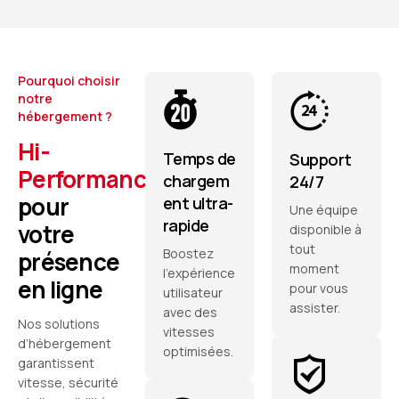
Pourquoi choisir
notre
hébergement ?
Hi-
Temps de
Support
Performances
chargem
24/7
pour
ent ultra-
Une équipe
rapide
votre
disponible à
tout
Boostez
présence
moment
l'expérience
en ligne
pour vous
utilisateur
assister.
avec des
Nos solutions
vitesses
d’hébergement
optimisées.
garantissent
vitesse, sécurité