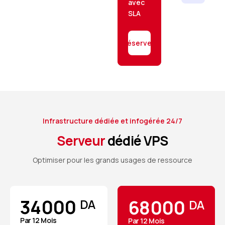
avec
SLA
Réservez
Infrastructure dédiée et infogérée 24/7
Serveur
dédié VPS
Optimiser pour les grands usages de ressource
34000
68000
DA
DA
Par 12 Mois
Par 12 Mois