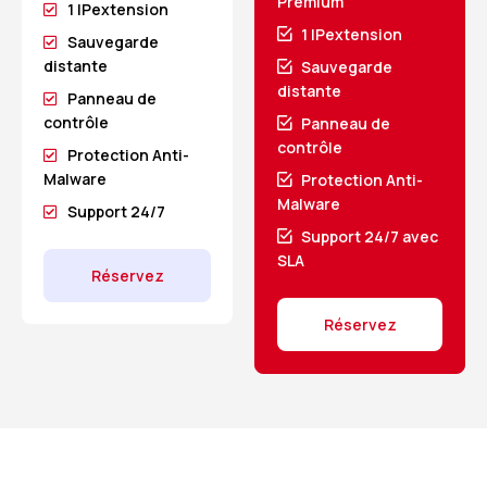
Premium
1 IPextension
1 IPextension
Sauvegarde
distante
Sauvegarde
distante
Panneau de
contrôle
Panneau de
contrôle
Protection Anti-
Malware
Protection Anti-
Malware
Support 24/7
Support 24/7 avec
SLA
Réservez
Réservez